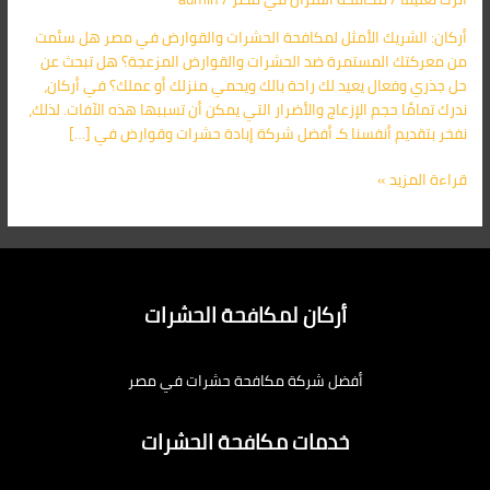
مصر
أركان: الشريك الأمثل لمكافحة الحشرات والقوارض في مصر هل سئمت
01091560420
من معركتك المستمرة ضد الحشرات والقوارض المزعجة؟ هل تبحث عن
–
حل جذري وفعال يعيد لك راحة بالك ويحمي منزلك أو عملك؟ في أركان،
حماية
ندرك تمامًا حجم الإزعاج والأضرار التي يمكن أن تسببها هذه الآفات. لذلك،
شاملة
نفخر بتقديم أنفسنا كـ أفضل شركة إبادة حشرات وقوارض في […]
لممتلكاتك
قراءة المزيد »
أركان لمكافحة الحشرات
أفضل شركة مكافحة حشرات في مصر
خدمات مكافحة الحشرات