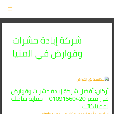
خطي
MAIN
لى
MENU
لمحتوى
شركة إبادة حشرات
وقوارض في المنيا
أركان:
أفضل
أركان: أفضل شركة إبادة حشرات وقوارض
شركة
إبادة
في مصر 01091560420 – حماية شاملة
حشرات
لممتلكاتك
وقوارض
في
اترك تعليقاً
/
مكافحة الفئران​ في مصر
/
admin