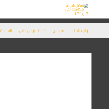
خطي
لى
لمحتوى
رش حشرات
من نحن
خدمات أركان كلين
المدونة