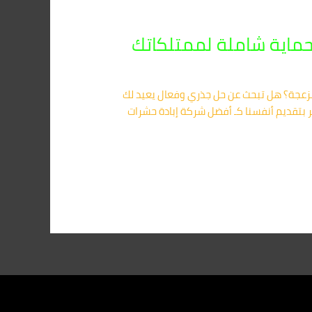
زعجة؟ هل تبحث عن حل جذري وفعال يعيد لك
خر بتقديم أنفسنا كـ أفضل شركة إبادة حشرات