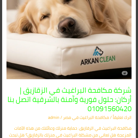
حلول
فورية
وآمنة
بالشرقية
اتصل
بنا
01091560420
شركة مكافحة البراغيث في الزقازيق |
أركان: حلول فورية وآمنة بالشرقية اتصل بنا
01091560420
اترك تعليقاً
/
مكافحة البراغيث​ في مصر
/
admin
مكافحة البراغيث في الزقازيق: حماية منزلك وعائلتك من هذه الآفات
المزعجة هل تعاني من مشكلة البراغيث في منزلك بالزقازيق؟ هل تبحث