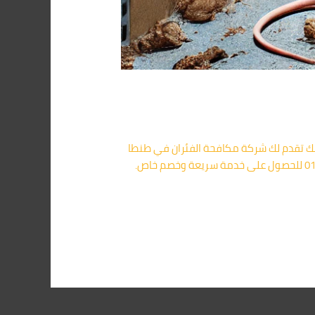
لذلك تقدم لك شركة مكافحة الفئران في طنطا
خدمات متخصصة تعتمد على أحدث المعدات والمبيدات لضمان إبادة شاملة ونهائية للفئران. 📞 اتصل الآن على 01091560420 للحصول على خدمة سريعة وخصم خاص.