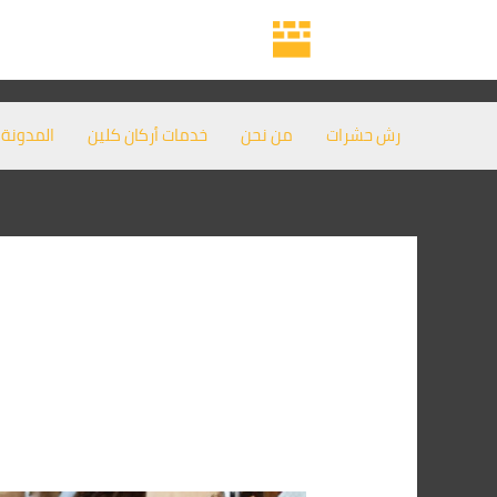
خطي
لى
لمحتوى
رش حشرات
من نحن
خدمات أركان كلين
المدونة