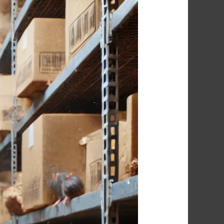
شركة
مكافحة
الفئران
فى
طنطا
01091560420/
الأقرب
اليك