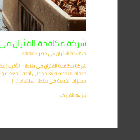
شركة مكافحة الفئران فى طنطا 01091560420/ا
مكافحة الفئران​ في مصر
/
admin
شركة مكافحة الفئران في طنطا – الأقرب إليك ل
مميزات الخدمة في طنطا: استخدام […]
قراءة المزيد »