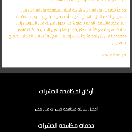
–
وداعاً لكابوس بق الفراش: شركة أركان لمكافحة بق الفراش في
حلول
السويس تقدم الحل النهائي هل سئمت من الليالي بلا نوم، والعضات
نهائية
المزعجة، والشعور الدائم بالقلق؟ هل تحول منزلك في السويس إلى
مضمونة
ساحة معركة مع كائنات صغيرة لا تراها بالعين المجردة لكنك تشعر
01091560420
بوجودها في كل لحظة؟ إذا كانت إجابتك “نعم”، فأنت في المكان الصحيح.
فمع […]
قراءة المزيد »
أركان لمكافحة الحشرات
أفضل شركة مكافحة حشرات في مصر
خدمات مكافحة الحشرات