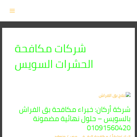
خطي
MAIN
لى
MENU
لمحتوى
شركات مكافحة
الحشرات السويس
شركة
أركان:
شركة أركان: خبراء مكافحة بق الفراش
خبراء
مكافحة
بالسويس – حلول نهائية مضمونة
بق
01091560420
الفراش
بالسويس
اترك تعليقاً
/
مكافحة البق​ في مصر
/
admin