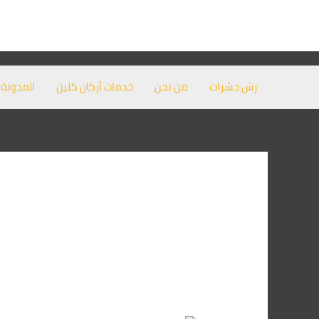
خطي
لى
لمحتوى
رش حشرات
من نحن
خدمات أركان كلين
المدونة