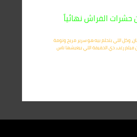
تك بالمنصورة 01091560420 تخيل إنك راجع من شغلك تعبان، وكل اللي بتحلم بيه هو سرير مريح ونومة
 فيلم رعب، دي الحقيقة اللي بيعيشها ناس