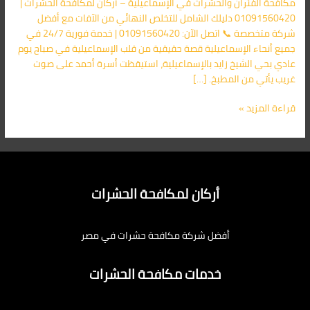
مكافحة الفئران والحشرات في الإسماعيلية – أركان لمكافحة الحشرات |
01091560420 دليلك الشامل للتخلص النهائي من الآفات مع أفضل
شركة متخصصة 📞 اتصل الآن: 01091560420 | خدمة فورية 24/7 في
جميع أنحاء الإسماعيلية قصة حقيقية من قلب الإسماعيلية في صباح يوم
عادي بحي الشيخ زايد بالإسماعيلية، استيقظت أسرة أحمد على صوت
غريب يأتي من المطبخ. […]
قراءة المزيد »
أركان لمكافحة الحشرات
أفضل شركة مكافحة حشرات في مصر
خدمات مكافحة الحشرات