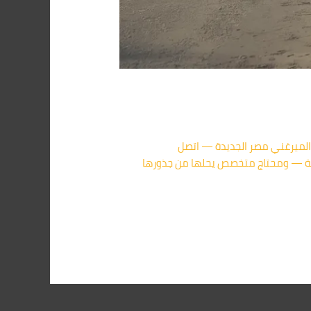
مكافحة بق الفراش شارع الميرغني مصر الجديدة — اتصل
يقية — ومحتاج متخصص يحلها من جذورها