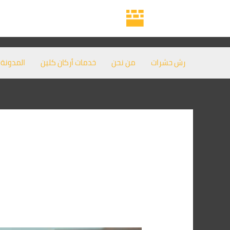
خطي
لى
لمحتوى
رش حشرات
من نحن
خدمات أركان كلين
المدونة