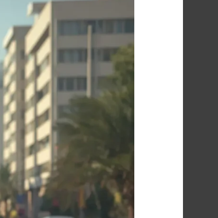
مكافحة
بق
الفراش
شارع
الميرغني
مصر
الجديدة