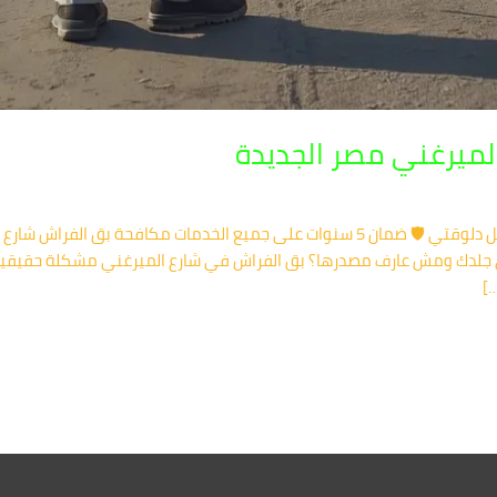
لميرغني مصر الجديدة
أركان لمكافحة الحشرات 📞 01091560420 اتصل دلوقتي 🛡️ ضمان 5 سنوات على جميع الخدمات 
 عضات على جلدك ومش عارف مصدرها؟ بق الفراش في شارع الميرغني مشكلة حق