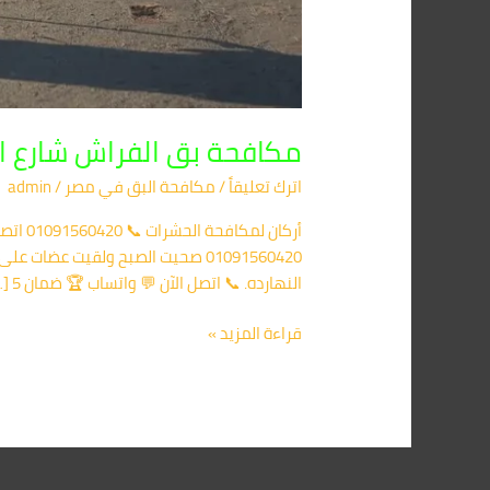
مكافحة بق الفراش شارع ا
اترك تعليقاً
/
مكافحة البق​ في مصر
/
admin
01091560420 صحيت الصبح ولقيت
النهارده. 📞 اتصل الآن 💬 واتساب 🏆 ضمان 5 […]
قراءة المزيد »