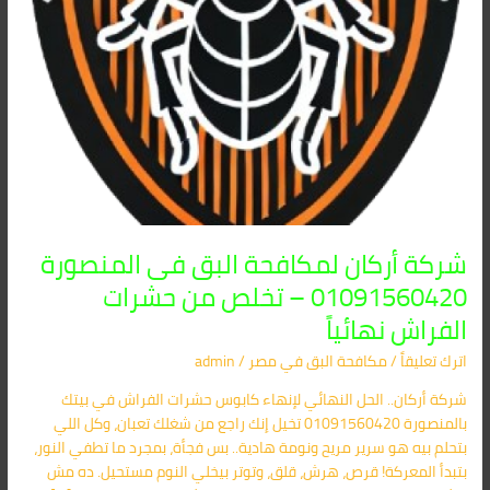
من
حشرات
الفراش
نهائياً
شركة أركان لمكافحة البق فى المنصورة
01091560420 – تخلص من حشرات
الفراش نهائياً
اترك تعليقاً
/
مكافحة البق​ في مصر
/
admin
شركة أركان.. الحل النهائي لإنهاء كابوس حشرات الفراش في بيتك
بالمنصورة 01091560420 تخيل إنك راجع من شغلك تعبان، وكل اللي
بتحلم بيه هو سرير مريح ونومة هادية.. بس فجأة، بمجرد ما تطفي النور،
بتبدأ المعركة! قرص، هرش، قلق، وتوتر بيخلي النوم مستحيل. ده مش