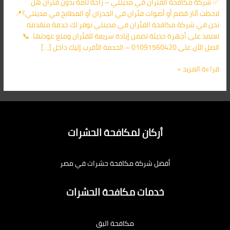
✅ شركة مكافحة الفئران في مدينتي – راحة تامة بدون فئران هل
اليك
لاحظت آثار قضم أو أصوات فئران في الجدران أو المطابخ في مدينتي؟📍
نحن في شركة مكافحة الفئران في مدينتي نوفر لك خدمة متقدمة
تعتمد على أجهزة حديثة تضمن إبادة سريعة للفئران ومنع عودتها. 📞
اتصل الآن على 01091560420 – الخدمة الأقرب إليك داخل […]
قراءة المزيد »
أركان لمكافحة الحشرات
أفضل شركة مكافحة حشرات في مصر
خدمات مكافحة الحشرات
مكافحة البق