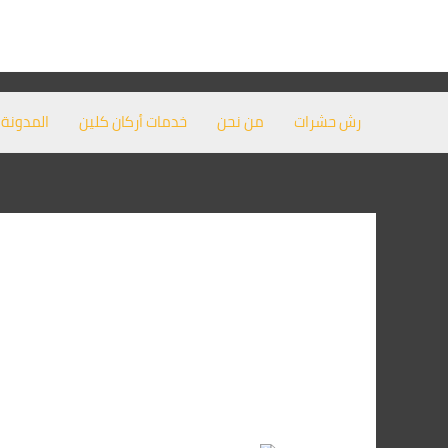
خطي
لى
لمحتوى
رش حشرات
من نحن
خدمات أركان كلين
المدونة