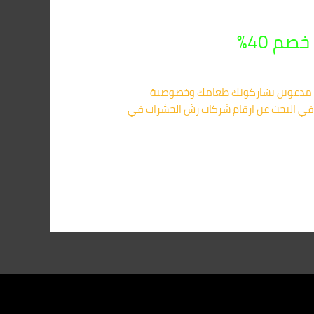
يل أنك استيقظت يوماً لتجد ضيوفاً غير مدعوين يشاركونك طعامك وخصوصية
 في البحث عن ارقام شركات رش الحشرات في