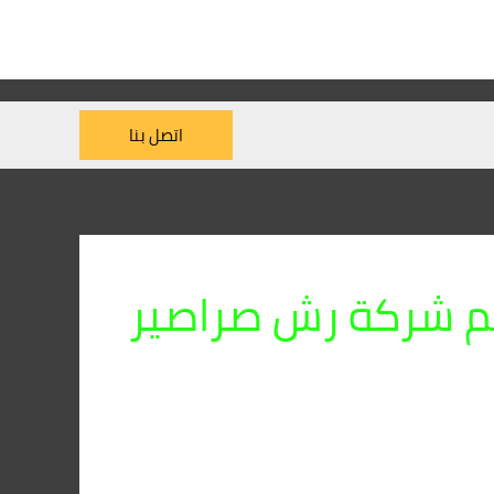
اتصل بنا
م شركة رش صراصير