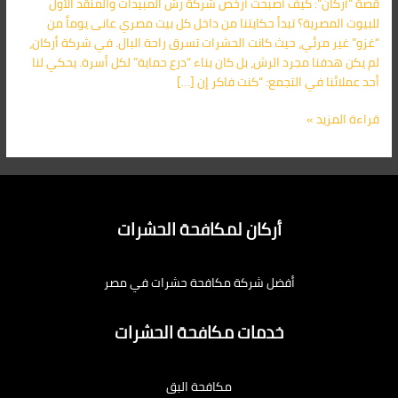
قصة “أركان”: كيف أصبحت أرخص شركة رش المبيدات والمنقذ الأول
–
للبيوت المصرية؟ تبدأ حكايتنا من داخل كل بيت مصري عانى يوماً من
أركان
“غزو” غير مرئي، حيث كانت الحشرات تسرق راحة البال. في شركة أركان،
اتصل
لم يكن هدفنا مجرد الرش، بل كان بناء “درع حماية” لكل أسرة. يحكي لنا
الآن:
أحد عملائنا في التجمع: “كنت فاكر إن […]
01091560420
قراءة المزيد »
أركان لمكافحة الحشرات
أفضل شركة مكافحة حشرات في مصر
خدمات مكافحة الحشرات
مكافحة البق