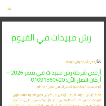
خطي
MAIN
لى
MENU
لمحتوى
رش مبيدات في الفيوم
أرخص
شركة
أرخص شركة رش مبيدات في مصر 2026 –
رش
مبيدات
أركان اتصل الآن: 01091560420
في
اترك تعليقاً
/
مكافحة الحشرات في مصر
/
admin
مصر
2026
قصة “أركان”: كيف أصبحت أرخص شركة رش المبيدات والمنقذ الأول
–
للبيوت المصرية؟ تبدأ حكايتنا من داخل كل بيت مصري عانى يوماً من
أركان
“غزو” غير مرئي، حيث كانت الحشرات تسرق راحة البال. في شركة أركان،