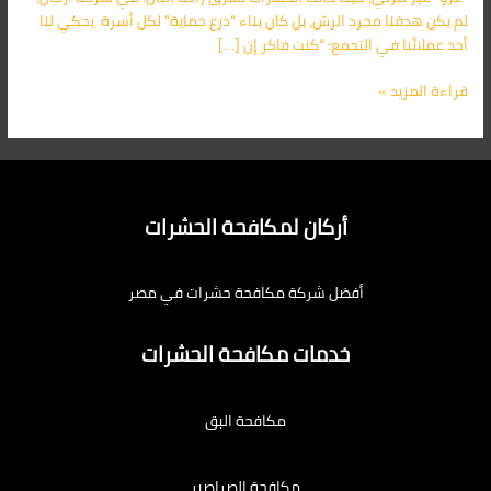
اتصل
لم يكن هدفنا مجرد الرش، بل كان بناء “درع حماية” لكل أسرة. يحكي لنا
الآن:
أحد عملائنا في التجمع: “كنت فاكر إن […]
01091560420
قراءة المزيد »
أركان لمكافحة الحشرات
أفضل شركة مكافحة حشرات في مصر
خدمات مكافحة الحشرات
مكافحة البق
مكافحة الصراصير