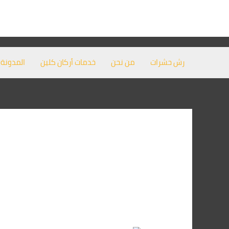
خطي
لى
لمحتوى
رش حشرات
من نحن
خدمات أركان كلين
المدونة