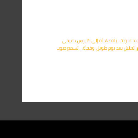
لشامل للقضاء النهائي على القوارض | أركان 01091560420 🌟 المقدمة: عندما تحولت ليلة هادئة إلى كابوس حقيقي
 العليل بعد يوم طويل، وفجأة… تسمع صوت