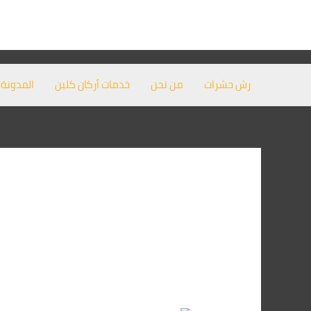
خطي
لى
لمحتوى
رش حشرات
من نحن
خدمات أركان كلين
المدونة