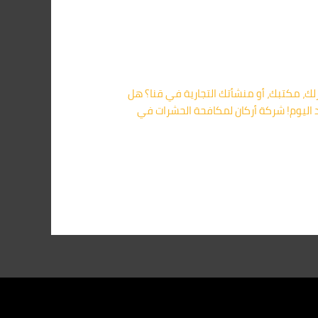
ك، مكتبك، أو منشأتك التجارية في قنا؟ هل
د اليوم! شركة أركان لمكافحة الحشرات في