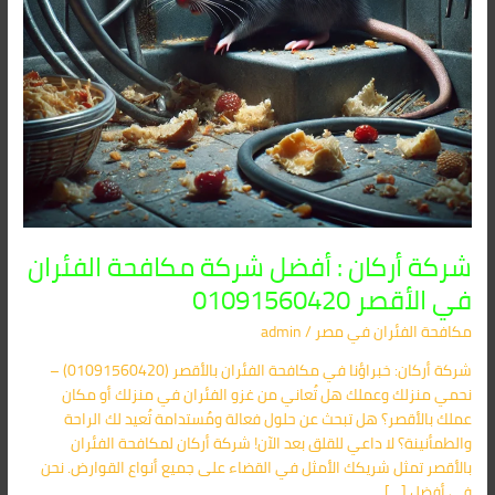
01091560420
شركة أركان : أفضل شركة مكافحة الفئران
في الأقصر 01091560420
مكافحة الفئران​ في مصر
/
admin
شركة أركان: خبراؤنا في مكافحة الفئران بالأقصر (01091560420) –
نحمي منزلك وعملك هل تُعاني من غزو الفئران في منزلك أو مكان
عملك بالأقصر؟ هل تبحث عن حلول فعالة ومُستدامة تُعيد لك الراحة
والطمأنينة؟ لا داعي للقلق بعد الآن! شركة أركان لمكافحة الفئران
بالأقصر تمثل شريكك الأمثل في القضاء على جميع أنواع القوارض. نحن
في أفضل […]