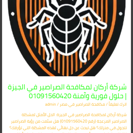
حلول
فورية
وآمنة
01091560420
شركة أركان لمكافحة الصراصير في الجيزة
| حلول فورية وآمنة 01091560420
اترك تعليقاً
/
مكافحة الصراصير​ في مصر
/
admin
شركة أركان لمكافحة الصراصير في الجيزة: الحل الأمثل لمشكلة
الصراصير المزعجة (رقم 01091560420) هل سئمت من رؤية الصراصير
تتجول في منزلك؟ هل تبحث عن حل نهائي لهذه المشكلة التي تؤرقك؟