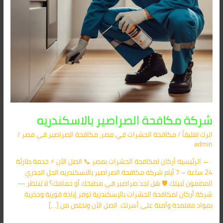
شركة مكافحة الصراصير بالاسكندريه
اترك تعليقاً
/
مكافحة الحشرات في مصر
,
مكافحة الصراصير​ في مصر
/
admin
← الرئيسية أركان لمكافحة الحشرات بمصر 📞 اتصل الآن ⚡ خدمة طارئة
24 ساعة – 7 أيام شركة مكافحة الصراصير بالاسكندريه الحل الجذري
المضمون لبيتك 🛡️ هل تجد صراصير في مطبخك أو حمامك؟ لا تنتظر —
شركة أركان لمكافحة الحشرات بالإسكندرية توفر إبادة فورية وجذرية
بمواد معتمدة وآمنة على أسرتك. اتصل الآن وتخلص من […]