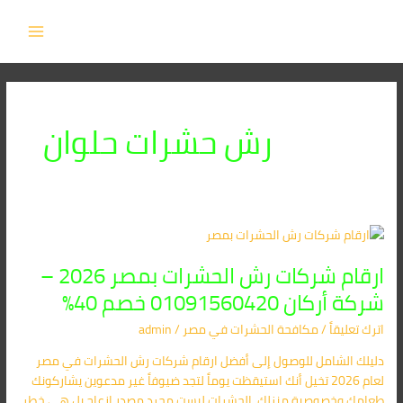
خطي
MAIN
لى
MENU
لمحتوى
رش حشرات حلوان
ارقام
شركات
ارقام شركات رش الحشرات بمصر 2026 –
رش
الحشرات
شركة أركان 01091560420 خصم 40%
بمصر
اترك تعليقاً
/
مكافحة الحشرات في مصر
/
admin
2026
–
دليلك الشامل للوصول إلى أفضل ارقام شركات رش الحشرات في مصر
شركة
لعام 2026 تخيل أنك استيقظت يوماً لتجد ضيوفاً غير مدعوين يشاركونك
أركان
طعامك وخصوصية منزلك، الحشرات ليست مجرد مصدر إزعاج بل هي خطر