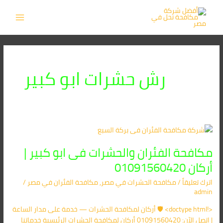
خطي
MAIN
لى
MENU
لمحتوى
رش حشرات ابو كبير
مكافحة
الفئران
مكافحة الفئران والحشرات فى ابو كبير |
والحشرات
فى
أركان 01091560420
ابو
اترك تعليقاً
/
مكافحة الحشرات في مصر
,
مكافحة الفئران​ في مصر
/
كبير
admin
|
أركان
<!doctype html> 🛡️ أركان لمكافحة الحشرات — خدمة على مدار الساعة
01091560420
| اتصل الآن: 01091560420 أركان لمكافحة الحشرات الرئيسية خدماتنا