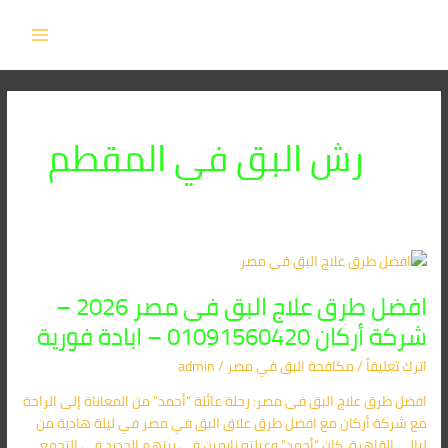
خطي
MAIN
لى
MENU
لمحتوى
رش البق في المقطم
افضل
طرق
افضل طرق علاج البق فى مصر 2026 –
علاج
البق
شركة أركان 01091560420 – ابادة فورية
فى
اترك تعليقاً
/
مكافحة البق​ في مصر
/
admin
مصر
2026
افضل طرق علاج البق فى مصر: رحلة عائلة “أحمد” من المعاناة إلى الراحة
–
مع شركة أركان مع افضل طرق علاق البق في مصر في ليلة هادية من
شركة
ليالي القاهرة، كان “أحمد” وعيلته نايمين في بيتهم الجديد في التجمع