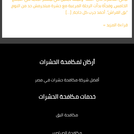
أركان
الخامس، وفجأة بدأت الرحلة المرعبة مع حشرة مبتحرمش حد من النوم،
01091560420
“بق الفراش”. أحمد جرب كل حاجة، […]
–
ابادة
قراءة المزيد »
فورية
أركان لمكافحة الحشرات
أفضل شركة مكافحة حشرات في مصر
خدمات مكافحة الحشرات
مكافحة البق
مكافحة الصراصير