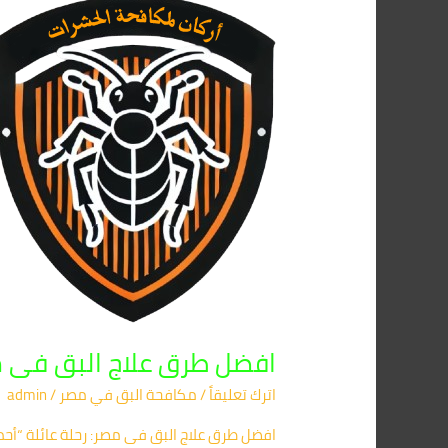
افضل
طرق
علاج
البق
فى
مصر
2026
–
شركة
أركان
01091560420
–
ابادة
فورية
افضل طرق علاج البق فى مصر 2026 – شركة أركان 01091560420 – ا
اترك تعليقاً
/
مكافحة البق​ في مصر
/
admin
افضل طرق علاج البق فى مصر: رحلة عائلة “أحم