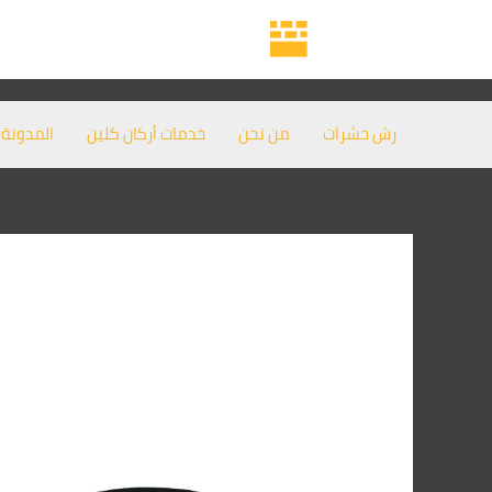
خطي
لى
لمحتوى
رش حشرات
من نحن
خدمات أركان كلين
المدونة