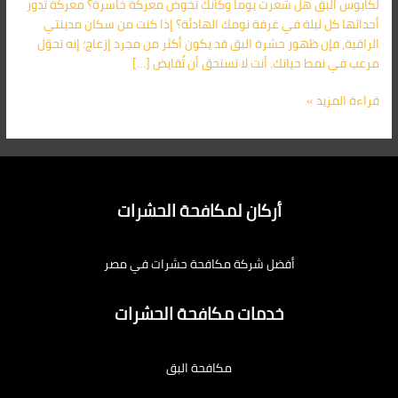
لكابوس البق هل شعرت يوماً وكأنك تخوض معركة خاسرة؟ معركة تدور
أركان
أحداثها كل ليلة في غرفة نومك الهادئة؟ إذا كنت من سكان مدينتي
لمكافحة
الراقية، فإن ظهور حشرة البق قد يكون أكثر من مجرد إزعاج؛ إنه تحوّل
الفئران
مرعب في نمط حياتك. أنت لا تستحق أن تُقايض […]
والبق
الأفضل
قراءة المزيد »
أركان لمكافحة الحشرات
أفضل شركة مكافحة حشرات في مصر
خدمات مكافحة الحشرات
مكافحة البق