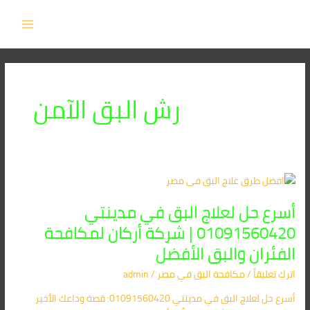
خطي
MAIN
لى
MENU
لمحتوى
رش البق الآمن
أسرع
حل
أسرع حل لعلاج البق في مدينتي
لعلاج
البق
01091560420 | شركة أركان لمكافحة
في
الفئران والبق الأفضل
مدينتي
01091560420
اترك تعليقاً
/
مكافحة البق​ في مصر
/
admin
|
أسرع حل لعلاج البق في مدينتي 01091560420: قصة وداعك الأخير
شركة