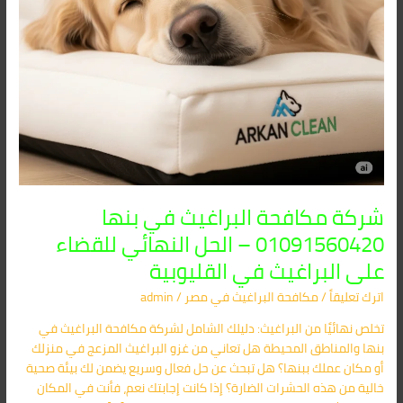
للقضاء
على
البراغيث
في
القليوبية
شركة مكافحة البراغيث في بنها
01091560420 – الحل النهائي للقضاء
على البراغيث في القليوبية
اترك تعليقاً
/
مكافحة البراغيث​ في مصر
/
admin
تخلص نهائيًا من البراغيث: دليلك الشامل لشركة مكافحة البراغيث في
بنها والمناطق المحيطة هل تعاني من غزو البراغيث المزعج في منزلك
أو مكان عملك ببنها؟ هل تبحث عن حل فعال وسريع يضمن لك بيئة صحية
خالية من هذه الحشرات الضارة؟ إذا كانت إجابتك نعم، فأنت في المكان