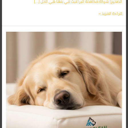
الصحيح! شركة مكافحة البراغيث في بنها هي الحل […]
قراءة المزيد »
وداعًا
للبراغيث:
شركة
أركان
لمكافحة
البراغيث
في
السويس
حليفك
الأول
01091560420