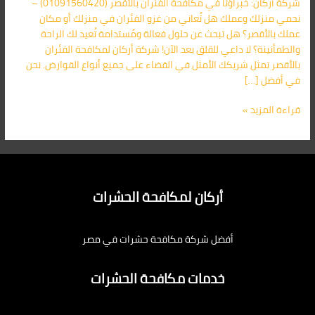
شركة أركان: خبراؤنا في مكافحة الفئران بالأقصر (01091560420) –
في
نحمي منزلك وعملك هل تُعاني من غزو الفئران في منزلك أو مكان
الأقصر
عملك بالأقصر؟ هل تبحث عن حلول فعالة ومُستدامة تُعيد لك الراحة
01091560420
والطمأنينة؟ لا داعي للقلق بعد الآن! شركة أركان لمكافحة الفئران
بالأقصر تمثل شريكك الأمثل في القضاء على جميع أنواع القوارض. نحن
في أفضل […]
قراءة المزيد »
أركان لمكافحة الحشرات
أفضل شركة مكافحة حشرات في مصر
خدمات مكافحة الحشرات