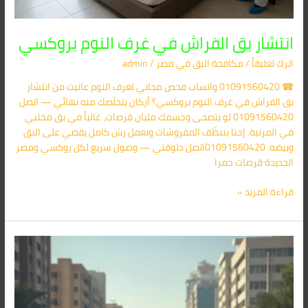
انتشار بق الفراش في غرف النوم بروكسي
اترك تعليقاً
/
مكافحة البق​ في مصر
/
admin
☎ 01091560420 واتساب فحص مجاني لغرف النوم عانيت من انتشار
بق الفراش في غرف النوم بروكسي؟ أركان بتخلّصك منه نهائي — اتصل
01091560420 لو بتصحى وجسمك مليان قرصات، غالباً في بق مختبي
في المرتبة. إحنا بننظّف المفروشات ونعمل رش كامل يقضي على البق
وبيضه. 01091560420اتصل دلوقتي — وصول سريع لكل روكسي ومصر
الجديدة قرصات حمرا
قراءة المزيد »
مكافحة
بق
الفراش
شارع
الميرغني