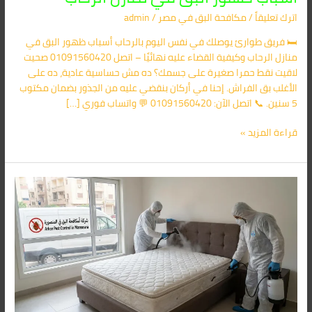
اترك تعليقاً
/
مكافحة البق​ في مصر
/
admin
🛏️ فريق طوارئ يوصلك في نفس اليوم بالرحاب أسباب ظهور البق في
منازل الرحاب وكيفية القضاء عليه نهائيًا – اتصل 01091560420 صحيت
لاقيت نقط حمرا صغيرة على جسمك؟ ده مش حساسية عادية، ده على
الأغلب بق الفراش. إحنا في أركان بنقضي عليه من الجذور بضمان مكتوب
5 سنين. 📞 اتصل الآن: 01091560420 💬 واتساب فوري […]
قراءة المزيد »
انتشار
بق
الفراش
في
غرف
النوم
بروكسي