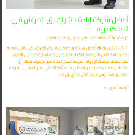
أفضل شركة إبادة حشرات بق الفراش في
الاسكندرية
اترك تعليقاً
/
مكافحة الحشرات في مصر
/
admin
أركان الرئيسية 🏠 أفضل شركة إبادة حشرات بق الفراش في الاسكندرية
| خصم 40% اتصل الآن 01091560420 تخيل أنك استيقظت في الصباح
لتجد سقف غرفتك أو زوايا المرتبة تنبض بحياة غير مرغوب فيها، أو
اكتشفت لدغات حمراء غريبة على جسد أطفالك في منزلك بحي سموحة
الهادئ. هذا ليس مجرد قلق عادي، بل هو
قراءة المزيد »
شركة
إبادة
حشرات
بضمان