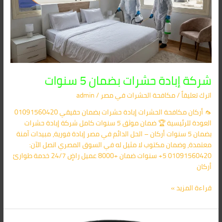
5
سنوات
شركة إبادة حشرات بضمان 5 سنوات
اترك تعليقاً
/
مكافحة الحشرات في مصر
/
admin
🦟 أركان مكافحة الحشرات إبادة حشرات بضمان حقيقي 01091560420
العودة للرئيسية 🏆 ضمان موثق 5 سنوات كامل شركة إبادة حشرات
بضمان 5 سنوات أركان – الحل الدائم في مصر إبادة فورية، مبيدات آمنة
معتمدة، وضمان مكتوب لا مثيل له في السوق المصري اتصل الآن:
01091560420 5+ سنوات ضمان +8000 عميل راضٍ 24/7 خدمة طوارئ
أركان
قراءة المزيد »