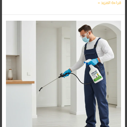
قراءة المزيد »
أفضل
شركة
إبادة
حشرات
بق
الفراش
في
الاسكندرية