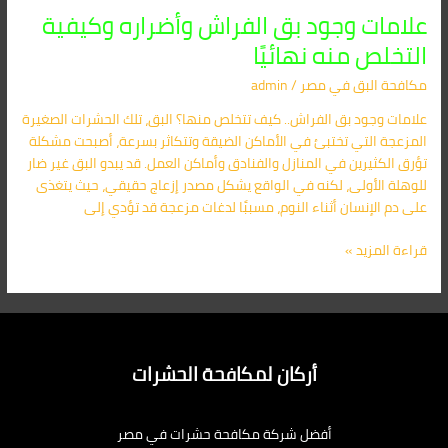
علامات وجود بق الفراش وأضراره وكيفية
التخلص منه نهائيًا
مكافحة البق​ في مصر
/
admin
علامات وجود بق الفراش.. كيف تتخلص منها؟ البق، تلك الحشرات الصغيرة
المزعجة التي تختبئ في الأماكن الضيقة وتتكاثر بسرعة، أصبحت مشكلة
تؤرق الكثيرين في المنازل والفنادق وأماكن العمل. قد يبدو البق غير ضار
للوهلة الأولى، لكنه في الواقع يشكل مصدر إزعاج حقيقي، حيث يتغذى
على دم الإنسان أثناء النوم، مسببًا لدغات مزعجة قد تؤدي إلى
قراءة المزيد »
أركان لمكافحة الحشرات
أفضل شركة مكافحة حشرات في مصر