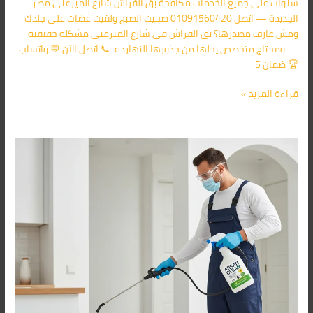
سنوات على جميع الخدمات مكافحة بق الفراش شارع الميرغني مصر
الجديدة — اتصل 01091560420 صحيت الصبح ولقيت عضات على جلدك
ومش عارف مصدرها؟ بق الفراش في شارع الميرغني مشكلة حقيقية
— ومحتاج متخصص يحلها من جذورها النهارده. 📞 اتصل الآن 💬 واتساب
🏆 ضمان 5
قراءة المزيد »
مكافحة
الفئران
والحشرات
فى
ابو
كبير
|
أركان
01091560420