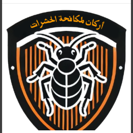
علامات
وجود
بق
الفراش
وأضراره
وكيفية
التخلص
منه
نهائيًا