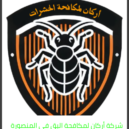
شركة
أركان
لمكافحة
البق
فى
المنصورة
01091560420
–
تخلص
من
حشرات
الفراش
نهائياً
شركة أركان لمكافحة البق فى المنصورة