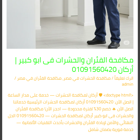
مكافحة الفئران والحشرات فى ابو كبير |
أركان 01091560420
اترك تعليقاً
/
مكافحة الحشرات في مصر
,
مكافحة الفئران​ في مصر
/
admin
<!doctype html> 🛡️ أركان لمكافحة الحشرات — خدمة على مدار الساعة
| اتصل الآن: 01091560420 أركان لمكافحة الحشرات الرئيسية خدماتنا
اتصل الآن 🔥 خصم 30% لفترة محدودة — احجز الآن! مكافحة الفئران
والحشرات فى ابو كبير أركان لمكافحة الحشرات — 01091560420 الحل
النهائي والآمن لإبادة الفئران والحشرات بأحدث التقنيات الألمانية —
خدمة فورية بضمان شامل