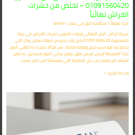
01091560420 – تخلص من حشرات
الفراش نهائياً
اترك تعليقاً
/
مكافحة البق​ في مصر
/
admin
شركة أركان.. الحل النهائي لإنهاء كابوس حشرات الفراش في بيتك
بالمنصورة 01091560420 تخيل إنك راجع من شغلك تعبان، وكل اللي
بتحلم بيه هو سرير مريح ونومة هادية.. بس فجأة، بمجرد ما تطفي النور،
بتبدأ المعركة! قرص، هرش، قلق، وتوتر بيخلي النوم مستحيل. ده مش
مشهد من فيلم رعب، دي الحقيقة اللي بيعيشها ناس كتير بسبب
قراءة المزيد »
شركة
أركان
لمكافحة
الحشرات
في
مصر:
للمستشفيات