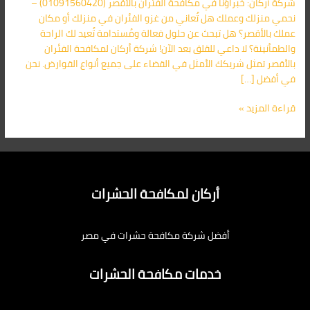
شركة أركان: خبراؤنا في مكافحة الفئران بالأقصر (01091560420) –
في
نحمي منزلك وعملك هل تُعاني من غزو الفئران في منزلك أو مكان
الأقصر
عملك بالأقصر؟ هل تبحث عن حلول فعالة ومُستدامة تُعيد لك الراحة
01091560420
والطمأنينة؟ لا داعي للقلق بعد الآن! شركة أركان لمكافحة الفئران
بالأقصر تمثل شريكك الأمثل في القضاء على جميع أنواع القوارض. نحن
في أفضل […]
قراءة المزيد »
أركان لمكافحة الحشرات
أفضل شركة مكافحة حشرات في مصر
خدمات مكافحة الحشرات