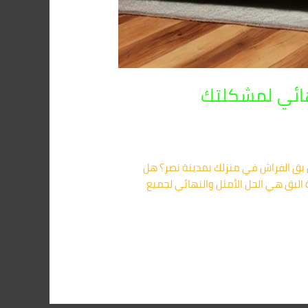
هائي لمشكلتك
 – الحل النهائي لمشكلتك 01091560420 هل تعاني من كابوس بق الفراش في منزلك بمدينة نصر؟ هل
 البق هي الحل الأمثل والنهائي لجميع