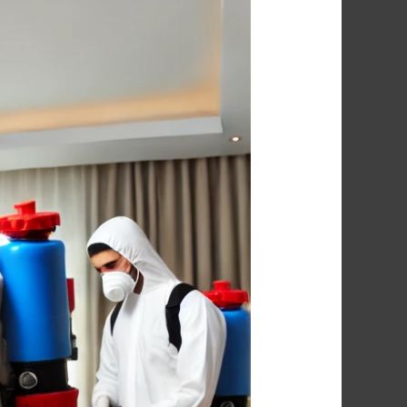
شركة
أركان:
أفضل
شركة
مكافحة
بق
الفراش
بمدينة
نصر
–
الحل
النهائي
لمشكلتك
01091560420