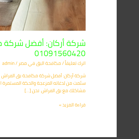
شركة أركان: أفضل شركة م
01091560420
اترك تعليقاً
/
مكافحة البق​ في مصر
/
admin
سئمت من لدغاته المزعجة والحكة المستمرة الت
مشاكلك مع بق الفراش. نحن […]
قراءة المزيد »