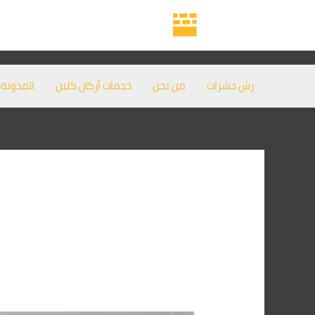
خطي
لى
لمحتوى
رش حشرات
من نحن
خدمات أركان كلين
المدونة