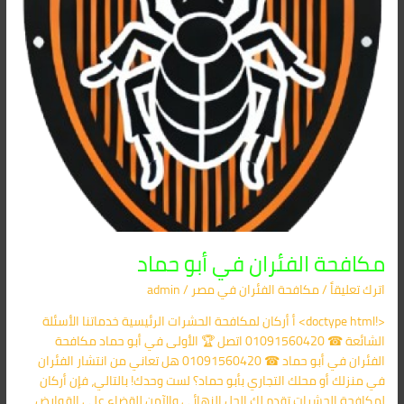
مكافحة الفئران في أبو حماد
اترك تعليقاً
/
مكافحة الفئران​ في مصر
/
admin
<!doctype html> أ أركان لمكافحة الحشرات الرئيسية خدماتنا الأسئلة
الشائعة ☎ 01091560420 اتصل 🏆 الأولى في أبو حماد مكافحة
الفئران في أبو حماد ☎ 01091560420 هل تعاني من انتشار الفئران
في منزلك أو محلك التجاري بأبو حماد؟ لست وحدك! بالتالي، فإن أركان
لمكافحة الحشرات تقدم لك الحل النهائي والآمن للقضاء على القوارض