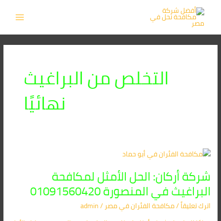
خطي
MAIN
لى
MENU
لمحتوى
التخلص من البراغيث
نهائيًا
شركة
أركان:
شركة أركان: الحل الأمثل لمكافحة
الحل
الأمثل
البراغيث في المنصورة 01091560420
لمكافحة
اترك تعليقاً
/
مكافحة الفئران​ في مصر
/
admin
البراغيث
في