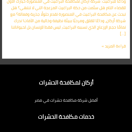
وداعًا للبراغيث: شركة أركان لمكافحة البراغيث في المنصورة خيارك الأول
المنصورة
للقضاء التام هل سئمت من حكة البراغيث المزعجة التي لا تنتهي؟ هل
01091560420
تبحث عن مكافحة البراغيث في المنصورة تقدم حلولًا جذرية وفعالة؟ مع
شركة أركان، وداعًا للقلق ومرحبًا ببيئة نظيفة وخالية من الآفات! ندرك
تمامًا حجم الإزعاج الذي تسببه البراغيث، ليس فقط للإنسان بل لحيواناتنا
[…]
قراءة المزيد »
أركان لمكافحة الحشرات
أفضل شركة مكافحة حشرات في مصر
خدمات مكافحة الحشرات