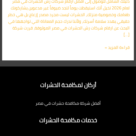
دليلك الشامل للوصول إلى أفضل ارقام شركات رش الحشرات في مصر
شركة
لعام 2026 تخيل أنك استيقظت يوماً لتجد ضيوفاً غير مدعوين يشاركونك
أركان
طعامك وخصوصية منزلك، الحشرات ليست مجرد مصدر إزعاج بل هي خطر
01091560420
حقيقي يهدد سلامة أسرتك، ولأننا ندرك حجم المعاناة التي تواجهها في
خصم
البحث عن ارقام شركات رش الحشرات في مصر الموثوقة، قررت شركة
40%
[…]
قراءة المزيد »
أركان لمكافحة الحشرات
أفضل شركة مكافحة حشرات في مصر
خدمات مكافحة الحشرات