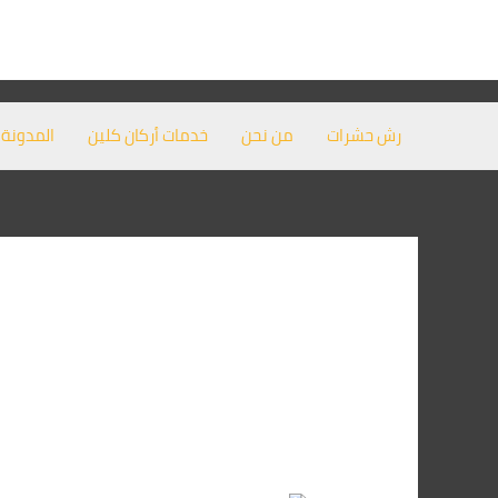
خطي
لى
لمحتوى
رش حشرات
من نحن
خدمات أركان كلين
المدونة