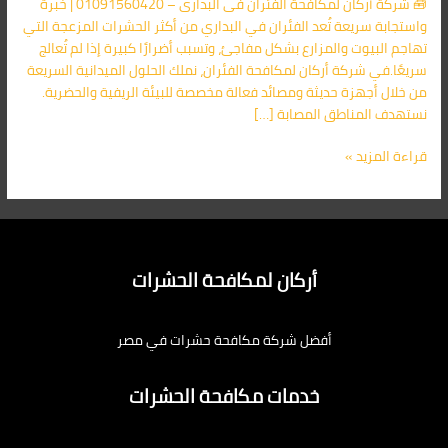
🧰 شركة أركان لمكافحة الفئران فى البدارى – 01091560420 | خبرة
الأقرب
واستجابة سريعة تُعد الفئران في البداري من أكثر الحشرات المزعجة التي
اليك
تهاجم البيوت والمزارع بشكل مفاجئ، وتسبب أضرارًا كبيرة إذا لم تُعالج
سريعًا.في شركة أركان لمكافحة الفئران، نملك الحلول الميدانية السريعة
من خلال أجهزة حديثة ومصائد فعالة مخصصة للبيئة الريفية والحضرية.
نستهدف المناطق المصابة […]
قراءة المزيد »
أركان لمكافحة الحشرات
أفضل شركة مكافحة حشرات في مصر
خدمات مكافحة الحشرات