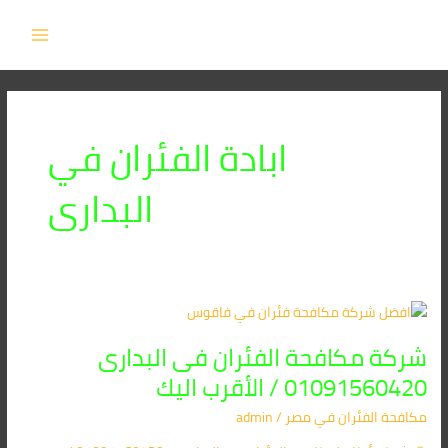
خطي
MAIN
لى
MENU
لمحتوى
ابادة الفئران في
البدارى
شركة
مكافحة
شركة مكافحة الفئران فى البدارى
الفئران
فى
01091560420 / الأقرب اليك
البدارى
مكافحة الفئران​ في مصر
/
admin
01091560420
/