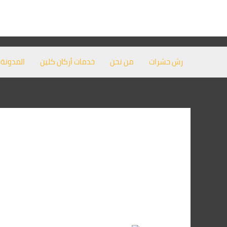
خطي
لى
لمحتوى
رش حشرات
من نحن
خدمات أركان كلين
المدونة