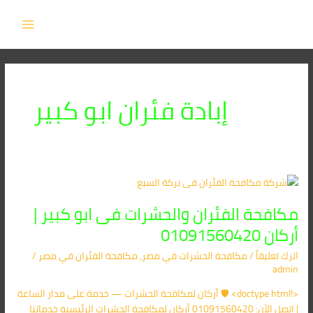
خطي
MAIN
لى
MENU
لمحتوى
إبادة فئران ابو كبير
مكافحة
الفئران
مكافحة الفئران والحشرات فى ابو كبير |
والحشرات
فى
أركان 01091560420
ابو
اترك تعليقاً
/
مكافحة الحشرات في مصر
,
مكافحة الفئران​ في مصر
/
كبير
admin
|
أركان
<!doctype html> 🛡️ أركان لمكافحة الحشرات — خدمة على مدار الساعة
01091560420
| اتصل الآن: 01091560420 أركان لمكافحة الحشرات الرئيسية خدماتنا