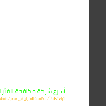
أركان:
حماية
فورية
01091560420
أسرع شركة مكافحة الفئران في م
اترك تعليقاً
/
مكافحة الفئران​ في مصر
/
dmin