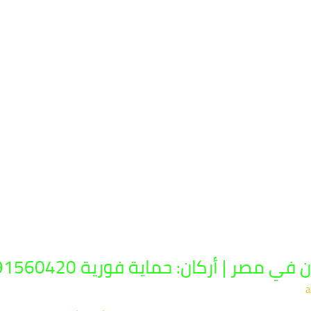
صر | أركان: حماية فورية 01091560420
a