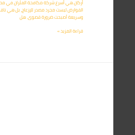
أركان هي أسرع شركة مكافحة الفئران في مصر 
القوارض ليست مجرد مصدر للإزعاج، بل هي ناقلة
وسريعة أصبحت ضرورة قصوى. هل
قراءة المزيد »
أركان:
أفضل
شركة
مكافحة
الفئران
في
الساحل