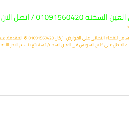
010915604 / اتصل الان
a
🐀 مكافحة الفئران في العين السخنة: دليلك ا
المطل على خليج السويس في العين السخنة، تستمتع بنسيم البحر الأحمر