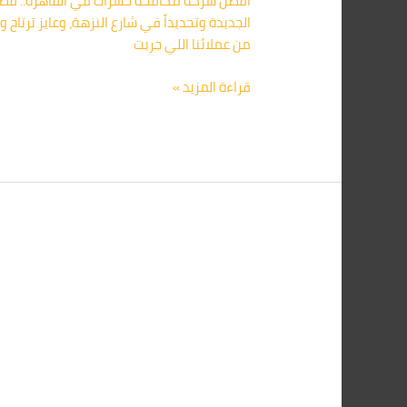
الجديدة وتحديداً في شارع النزهة، وعايز ترتا
من عملائنا اللي جربت
قراءة المزيد »
أسرع
شركة
مكافحة
الفئران
في
مصر
|