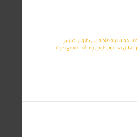
لشامل للقضاء النهائي على القوارض | أركان 01091560420 🌟 المقدمة: عندما تحولت ليلة هادئة إلى كابوس حقيقي
 العليل بعد يوم طويل، وفجأة… تسمع صوت