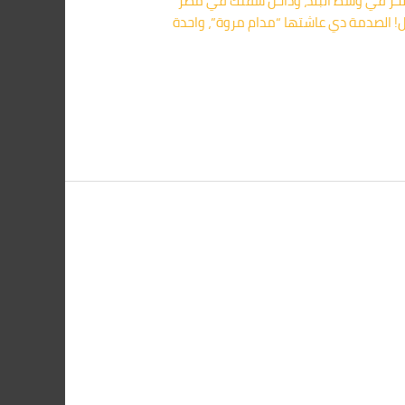
0109156042 تخيل كدة، راجع من شغلك في عز الحر في وسط البلد، وداخل شقتك في مصر
كل! الصدمة دي عاشتها “مدام مروة”، واحدة