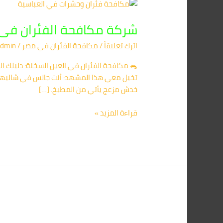
شركة
مكافحة
شركة مكافحة الفئران فى العين السخنه 20
الفئران
فى
اترك تعليقاً
/
مكافحة الفئران​ في مصر
/
dmin
العين
السخنه
01091560420
تخيل معي هذا المشهد: أنت جالس في شاليهك 
/
خدش مزعج يأتي من المطبخ. […]
اتصل
الان
قراءة المزيد »
أفضل
شركة