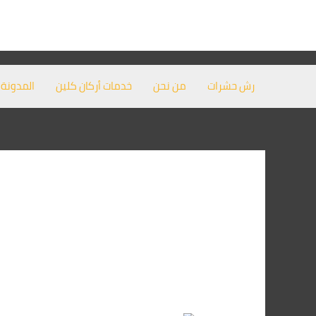
خطي
لى
لمحتوى
رش حشرات
من نحن
خدمات أركان كلين
المدونة