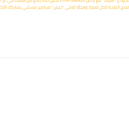
أفضل شركة مكافحة حشرات في القاهرة.. قصة وداع “القرف” مع أركان 0
ح وتفتح التلاجة تاكل لقمة، وفجأة تلاقي “جيش” صراصير مستني يشاركك الأ