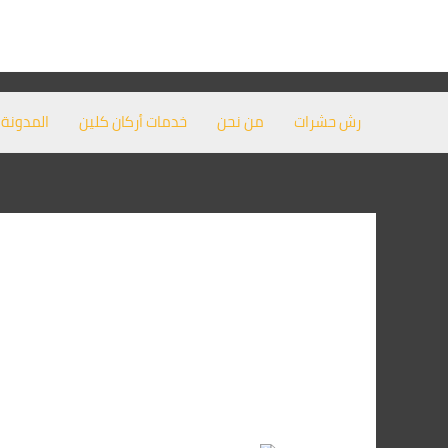
خطي
لى
لمحتوى
رش حشرات
من نحن
خدمات أركان كلين
المدونة