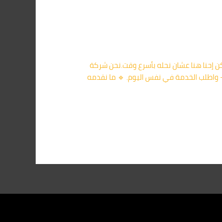
ي المقطم بقى أمر مزعج، لكن إحنا هنا عشان نحله بأسرع وقت.نحن شركة
ة الفئران في المقطم نستخدم أحدث التقنيات في الإبادة لضمان عدم عودتها نهائيًا. 📞 كلمنا على 01091560420 – واطلب الخدمة في نفس اليوم. 🔹 ما نقدمه