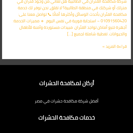
شركة مكافحة الفئران في الطالبية هل تعاني من وجود فئران في
الأقرب
منزلك أو شركتك في منطقة الطالبية؟ لا تقلق، نحن نوفر لك خدمة
اليك
مكافحة الفئران بأحدث الوسائل وأكثرها أمانًا.📞 تواصل معنا على:
01091560420 – استجابة فورية في نفس اليوم. 🔹 مميزات الخدمة:
أجهزة تتبع أماكن تواجد الفئران. مبيدات مستوردة وآمنة للأطفال
والحيوانات. تغطية شاملة لجميع […]
قراءة المزيد »
أركان لمكافحة الحشرات
أفضل شركة مكافحة حشرات في مصر
خدمات مكافحة الحشرات