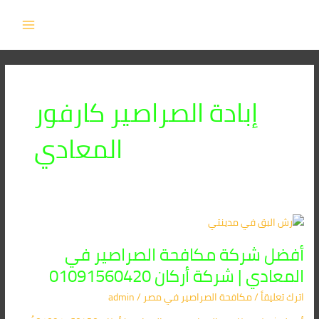
خطي
MAIN
لى
MENU
لمحتوى
إبادة الصراصير كارفور
المعادي
أفضل
شركة
أفضل شركة مكافحة الصراصير في
مكافحة
الصراصير
المعادي | شركة أركان 01091560420
في
اترك تعليقاً
/
مكافحة الصراصير​ في مصر
/
admin
المعادي
|