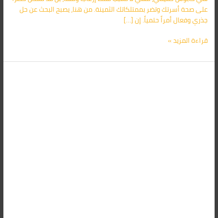
لا
على صحة أسرتك وتضر بممتلكاتك الثمينة. من هنا، يصبح البحث عن حل
تُقاوم
جذري وفعال أمراً حتمياً. إن […]
–
01091560420
قراءة المزيد »
افضل
شركة
مكافحة
الصراصير
في
مدينتي:
أركان
تنهي
معاناتك!