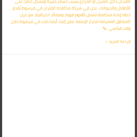
الفئران داخل المنزل أو المزارع يُسبب خسائر كبيرة ويشكل خطرًا على
الأطفال والحيوانات. نحن في شركة مكافحة الفئران في فرشوط نُقدم
خطة إبادة متكاملة تشمل طُعوم قوية، ومصائد احترافية، مع عزل
المناطق المعرضة لتكرار الإصابة. نصل إليك أينما كنت في فرشوط خلال
وقت قياسي. 📞
قراءة المزيد »
شركة
مكافحة
الفئران
في
دشنا
–
الأقرب
إليك
01091560420