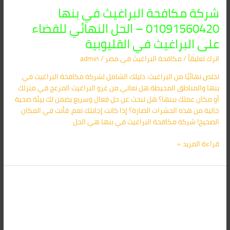
شركة مكافحة البراغيث في بنها
01091560420 – الحل النهائي للقضاء
على البراغيث في القليوبية
اترك تعليقاً
/
مكافحة البراغيث​ في مصر
/
admin
تخلص نهائيًا من البراغيث: دليلك الشامل لشركة مكافحة البراغيث في
بنها والمناطق المحيطة هل تعاني من غزو البراغيث المزعج في منزلك
أو مكان عملك ببنها؟ هل تبحث عن حل فعال وسريع يضمن لك بيئة صحية
خالية من هذه الحشرات الضارة؟ إذا كانت إجابتك نعم، فأنت في المكان
الصحيح! شركة مكافحة البراغيث في بنها هي الحل
قراءة المزيد »
شركة
مكافحة
الفئران
في
فرشوط