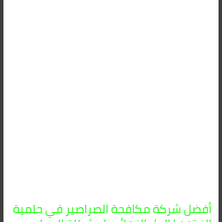
شركة
مكافحة
الصراصير
في
حلمية
الزيتون
|
الحل
النهائي
لمشكلة
الصراصير
أفضل شركة مكافحة الصراصير في حلمية