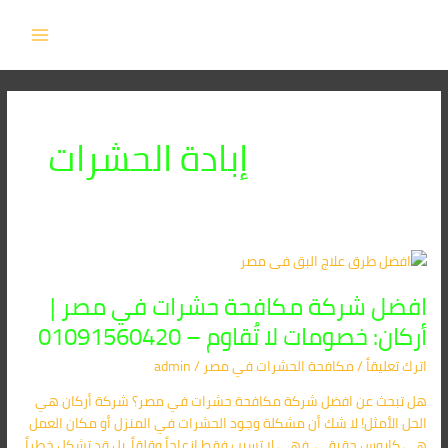
Post
خطي
MAIN
لى
pagination
MENU
لمحتوى
إبادة الحشرات
افضل
شركة
افضل شركة مكافحة حشرات في مصر |
مكافحة
حشرات
أركان: خصومات لا تُقاوم – 01091560420
في
اترك تعليقاً
/
مكافحة الحشرات في مصر
/
admin
مصر
|
هل تبحث عن افضل شركة مكافحة حشرات في مصر؟ شركة أركان هي
أركان:
الحل الأمثل! لا شك أن مشكلة وجود الحشرات في المنزل أو مكان العمل
خصومات
هي كابوس حقيقي، فهي لا تسبب فقط إزعاجاً وقلقاً، بل قد تشكل خطراً