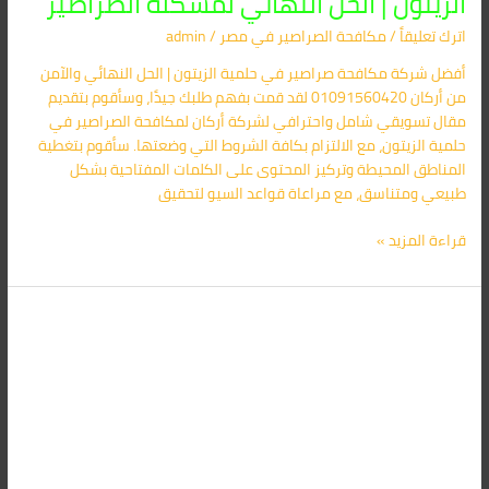
الزيتون | الحل النهائي لمشكلة الصراصير
اترك تعليقاً
/
مكافحة الصراصير​ في مصر
/
admin
أفضل شركة مكافحة صراصير في حلمية الزيتون | الحل النهائي والآمن
من أركان 01091560420 لقد قمت بفهم طلبك جيدًا، وسأقوم بتقديم
مقال تسويقي شامل واحترافي لشركة أركان لمكافحة الصراصير في
حلمية الزيتون، مع الالتزام بكافة الشروط التي وضعتها. سأقوم بتغطية
المناطق المحيطة وتركيز المحتوى على الكلمات المفتاحية بشكل
طبيعي ومتناسق، مع مراعاة قواعد السيو لتحقيق
قراءة المزيد »
أفضل
شركة
مكافحة
صراصير
في
المهندسين
|
أركان