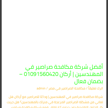
01091560420
–
بضمان
فعال
أفضل شركة مكافحة صراصير في
المهندسين | أركان 01091560420 –
بضمان فعال
اترك تعليقاً
/
مكافحة الصراصير​ في مصر
/
admin
شركة مكافحة صراصير في المهندسين | وداعًا للصراصير مع أركان هل
تعاني من مشكلة الصراصير المزعجة في منزلك بالمهندسين؟ هل جربت
كل الحلول التقليدية دون جدوى؟ لا تقلق، فمع شركة مكافحة صراصير