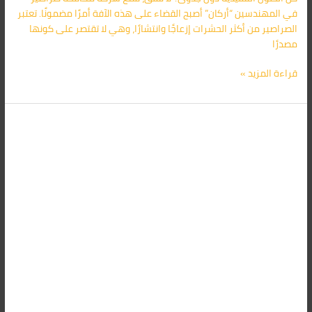
في المهندسين “أركان” أصبح القضاء على هذه الآفة أمرًا مضمونًا. تعتبر
الصراصير من أكثر الحشرات إزعاجًا وانتشارًا، وهي لا تقتصر على كونها
مصدرًا
قراءة المزيد »
شركة
أركان:
الحل
الأمثل
لمكافحة
الصراصير
في
مدينة
نصر
وضواحيها
01091560420