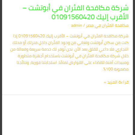
شركة مكافحة الفئران في أبوتشت –
الأقرب إليك 01091560420
مكافحة الفئران​ في مصر
/
admin
شركة مكافحة الفئران في أبوتشت – الأقرب إليك 01091560420 إذا
كنت من سكان أبوتشت وتعاني من وجود الفئران داخل منزلك أو محلك
التجاري، فلا داعي للقلق بعد الآن. نحن نُوفر لك خدمة سريعة وفعالة من
خلال شركة مكافحة الفئران في أبوتشت باستخدام أجهزة متطورة
ومبيدات آمنة للقضاء على القوارض تمامًا. استجابتنا فورية، ونتائجنا
مضمونة 100%.
قراءة المزيد »
شركة
مكافحة
الفئران
في
المنشأة