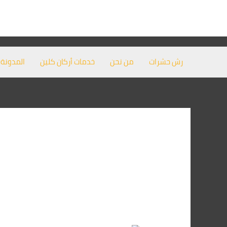
خطي
لى
لمحتوى
رش حشرات
من نحن
خدمات أركان كلين
المدونة