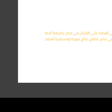
 موثوقة قادرة على القضاء على الفئران في مصر بطريقة آمنة
ي مصر، تضمن نتائج فورية ومستمرة.نُعتمد