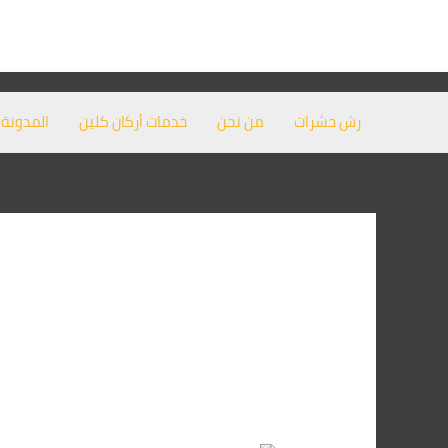
خطي
لى
لمحتوى
رش حشرات
من نحن
خدمات أركان كلين
المدونة