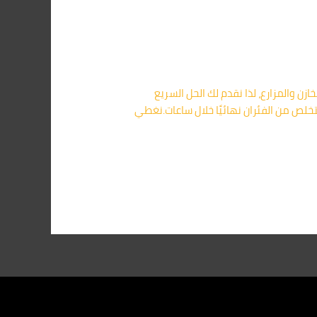
لى البيوت والمخازن والمزارع، لذا نقدم لك الحل السريع
لص من الفئران نهائيًا خلال ساعات.نغطي