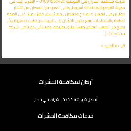
شركة مكافحة الفئران فى القوصية 01091560420 – الأقرب إليك في
الأقرب
مدينة القوصية بمحافظة أسيوط، يعاني العديد من السكان من انتشار
اليك
الفئران في المنازل والمزارع والمخازن، مما يُشكّل خطرًا كبيرًا على الصحة
العامة والممتلكات. ومع دخول الفئران إلى البيوت من فتحات صغيرة جدًا،
يصبح من الصعب التخلص منها بطرق تقليدية، وهنا يأتي دورنا في شركة
مكافحة […]
قراءة المزيد »
أركان لمكافحة الحشرات
أفضل شركة مكافحة حشرات في مصر
خدمات مكافحة الحشرات