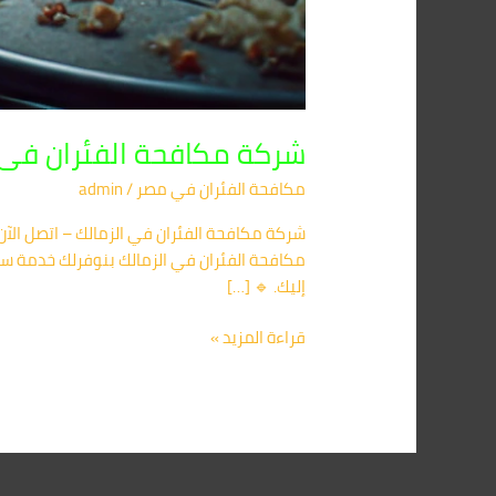
شركة مكافحة الفئران فى الزمالك 1091560420
مكافحة الفئران​ في مصر
/
admin
إليك. 🔹 […]
قراءة المزيد »