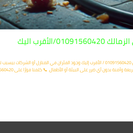
0/الأقرب اليك
شركة مكافحة الفئران في الزمالك – اتصل الآن 01091560420 / الأقرب إليك وجود الفئران في 