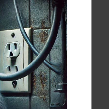
شركة
مكافحة
الفئران
فى
الزمالك
01091560420/
الأقرب
اليك