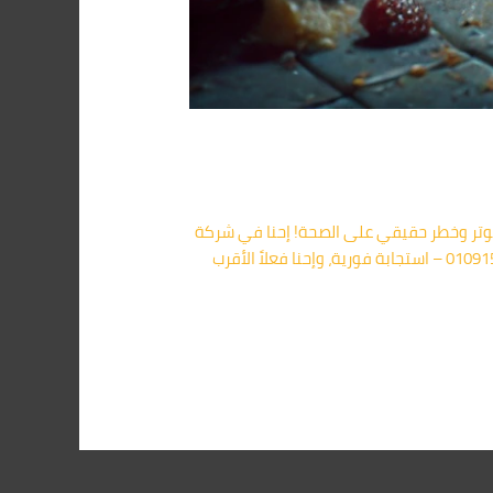
المنازل أو الشركات بيسبب توتر وخطر حقيقي على الصحة! إحنا في شركة
مكافحة الفئران في الزمالك بنوفرلك خدمة سريعة وآمنة بدون أي ضرر على البيئة أو الأطفال. 📞 كلمنا فورًا على 01091560420 – استجابة فورية، وإحنا فعلاً الأقرب