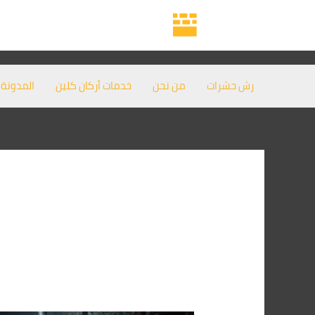
خطي
لى
لمحتوى
رش حشرات
من نحن
خدمات أركان كلين
المدونة