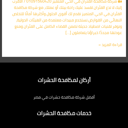
🏡 شركة مكافحة الفئران في الحي المتميز 01091560420 / الأقرب
/
إليك لا تدع الفئران تفسد عليك راحة بيتك أو عملك، مع شركة مكافحة
الأقرب
الفئران في الحي المتميز نقدم لك أقوى الحلول وأكثرها أمانًا للتخلص
اليك
النهائي من القوارض.نستخدم مبيدات معتمدة من الهيئات الدولية،
ونوفر تقنيات اصطياد حديثة تضمن القضاء الكامل على الفئران ومنع
عودتها مجددًا.خبراؤنا يتعاملون […]
قراءة المزيد »
أركان لمكافحة الحشرات
أفضل شركة مكافحة حشرات في مصر
خدمات مكافحة الحشرات