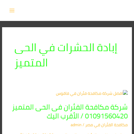
خطي
MAIN
لى
MENU
لمحتوى
إبادة الحشرات في الحى
المتميز
شركة
مكافحة
شركة مكافحة الفئران فى الحى المتميز
الفئران
فى
01091560420 / الأقرب اليك
الحى
مكافحة الفئران​ في مصر
/
admin
المتميز
01091560420