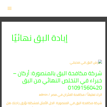
خطي
MAIN
لى
MENU
لمحتوى
إبادة البق نهائيًا
شركة
مكافحة
شركة مكافحة البق بالمنصورة: أركان –
البق
بالمنصورة:
خبراء في التخلص النهائي من البق
أركان
01091560420
–
خبراء
اترك تعليقاً
/
مكافحة الفئران​ في مصر
/
admin
في
شركة مكافحة البق في المنصورة: الحل الأمثل لمشكلة تؤرق راحتك هل
التخلص