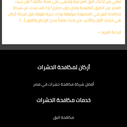
تعاني من لدغات البق المزعجة وتخشى على صحة عائلتك؟ هل جربت
النهائي
العديد من الطرق التقليدية ولكن دون جدوى؟ إذا كنت تبحث عن شركة
من
مكافحة البق في المنصورة موثوقة وذات خبرة طويلة، فإن شركة أركان
البق
هي خيارك الأول والأخير. نحن ندرك تماماً مدى الإزعاج والقلق […]
01091560420
قراءة المزيد »
أركان لمكافحة الحشرات
أفضل شركة مكافحة حشرات في مصر
خدمات مكافحة الحشرات
مكافحة البق