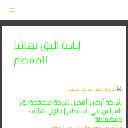
خطي
MAIN
لى
MENU
لمحتوى
إبادة البق نهائياً
المقطم
شركة
أركان:
شركة أركان: أفضل شركة مكافحة بق
أفضل
شركة
الفراش في المقطم | حلول نهائية
مكافحة
ومضمونة
بق
الفراش
اترك تعليقاً
/
مكافحة البق​ في مصر
/
admin