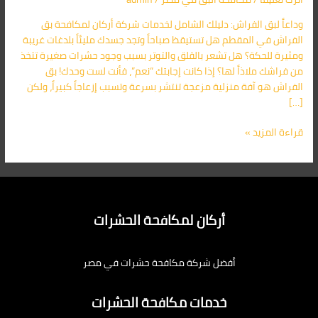
في
وداعاً لبق الفراش: دليلك الشامل لخدمات شركة أركان لمكافحة بق
المقطم
الفراش في المقطم هل تستيقظ صباحاً وتجد جسدك مليئاً بلدغات غريبة
|
ومثيرة للحكة؟ هل تشعر بالقلق والتوتر بسبب وجود حشرات صغيرة تتخذ
حلول
من فراشك ملاذاً لها؟ إذا كانت إجابتك “نعم”، فأنت لست وحدك! بق
نهائية
الفراش هو آفة منزلية مزعجة تنتشر بسرعة وتسبب إزعاجاً كبيراً، ولكن
ومضمونة
[…]
قراءة المزيد »
أركان لمكافحة الحشرات
أفضل شركة مكافحة حشرات في مصر
خدمات مكافحة الحشرات