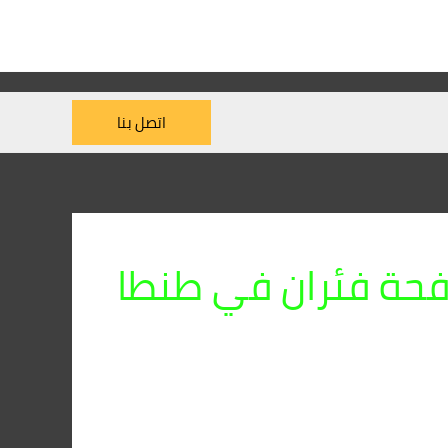
اتصل بنا
حة فئران في طنطا