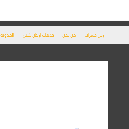
خطي
لى
لمحتوى
رش حشرات
من نحن
خدمات أركان كلين
المدونة