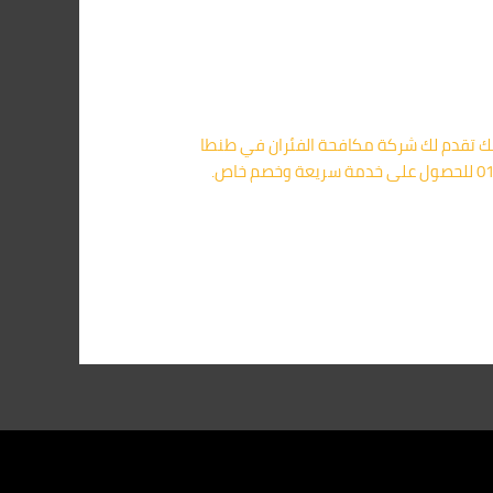
لذلك تقدم لك شركة مكافحة الفئران في طنطا
خدمات متخصصة تعتمد على أحدث المعدات والمبيدات لضمان إبادة شاملة ونهائية للفئران. 📞 اتصل الآن على 01091560420 للحصول على خدمة سريعة وخصم خاص.