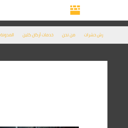
خطي
لى
لمحتوى
رش حشرات
من نحن
خدمات أركان كلين
المدونة