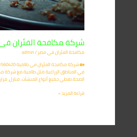
شركة مكافحة الفئران فى طامية 01091560420 /
مكافحة الفئران​ في مصر
/
admin
في المناطق الزراعية مثل طامية.مع شركة مكاف
الصحة.نغطي جميع أنواع المنشآت: منازل، مزارع
قراءة المزيد »