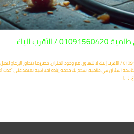
 الأقرب اليك
🏡 شركة مكافحة الفئران في طامية 01091560420 / الأقرب إليك لا تتهاون مع وجود الفئران، فضررها ي
حة الفئران في طامية، نقدم لك خدمة إبادة احترافية تعتمد على أحدث أدو
، […]