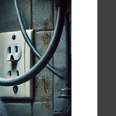
شركة
مكافحة
الفئران
فى
طامية
01091560420
/
الأقرب
اليك