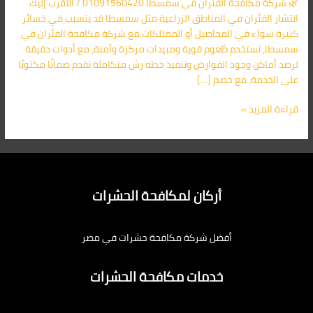
🌿 شركة مكافحة الفئران في سمسطا 01091560420 / الأقرب إليك
الأقرب
انتشار الفئران في المناطق الزراعية مثل سمسطا قد يتسبب في خسائر
اليك
كبيرة سواء في المحاصيل أو الممتلكات.مع شركة مكافحة الفئران في
سمسطا، نستخدم طُعوم قوية ومبيدات مركزة وآمنة، مع أدوات دقيقة
لرصد أماكن وجود القوارض وتنفيذ خطة رش متكاملة.نقدم ضمانًا مكتوبًا
على الخدمة، مع خصم […]
قراءة المزيد »
أركان لمكافحة الحشرات
أفضل شركة مكافحة حشرات في مصر
خدمات مكافحة الحشرات